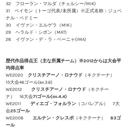
32 フローラン・マルダ（チェルシー/MIK)
31 ペイモン（トーゴ代表/未所属）※正式名称：ジュベ
ナル・ペドミー
30 イヴァン・エルゲラ（MIK）
29 ヘラルド・シボン（MAT)
28 イヴァン・デ・ラ・ペーニャ(IMA)
歴代作品得点王（主な所属チーム）※2012からは大会平
均得点率
WE2020
クリスチアーノ・ロナウド
（キクチーナ）
15大会46ゴール(av.3.6)
WE2012
クリスチアーノ・ロナウド
（キクチー
ナ） 16大会
71ゴール(av.4.4)
WE2011
ディエゴ・フォルラン
（コバレアル） 7大
会
25ゴール
WE2008
エルナン・クレスポ
（キクチーナ）
83ゴ
ール