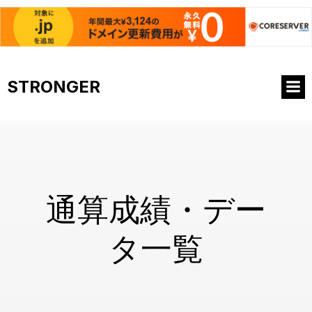
コ
ン
STRONGER
テ
ン
ツ
へ
ス
キ
ッ
プ
通算成績・デー
タ一覧