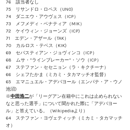
76 該当者なし
75 リサンドロ・ロペス（UNO)
74 ダニエウ・アウヴェス（ICP）
73 メフメディ・ベナティア（MIK）
72 ケイウィン・ジョーンズ（ICP)
71 エデン・アザール（TAK）
70 カルロス・テベス（KIK)
69 セバスティアン・ジョヴィンコ（ICP）
68 ムサ・”ラインブレーカー”・ソウ（ICP）
67 ステファン・セセニョン（ラ・キクチーナ）
66 シェフたかま（ミカミ・タカマッチオ監督）
65 エマニュエル・アデバヨール（エンパテ・ア・ウノ
池沼)
※
中田浩二
が「リーグアン在籍中にこれは止められない
なと思った選手」について聞かれた際に「アデバヨー
ル」と答えている。（Wikipediaより）
64 ステファン・ヨヴェティッチ（ミカミ・タカマッチ
オ）