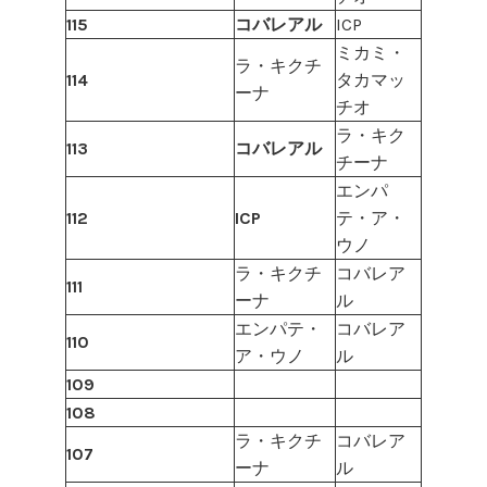
115
コバレアル
ICP
ミカミ・
ラ・キクチ
114
タカマッ
ーナ
チオ
ラ・キク
113
コバレアル
チーナ
エンパ
112
ICP
テ・ア・
ウノ
ラ・キクチ
コバレア
111
ーナ
ル
エンパテ・
コバレア
110
ア・ウノ
ル
109
108
ラ・キクチ
コバレア
107
ーナ
ル