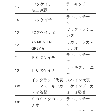
FCタケイチ
ラ・キクチーニ
15
※三連覇
ャ
ラ・キクチーニ
14
FCタケイチ
ャ
ワッタ・レジェ
13
FCタケイチ☆
ンズ
ANAKIN EN
ミカミ・タカマ
12
GREY★
ッチオ
ラ・キクチーニ
11
ＦＣタケイチ
ャ
ラ・キクチーニ
10
ＦＣタケイチ
ャ
イングランド代表
スペイン代表
09
トマス・キッカ
ケイング・カ
ティ監督
ミーミ監督
ミカミ・タカマッ
ラ・キクチーニ
08
チオ
ャ