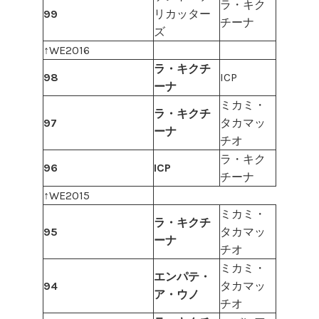
ラ・キク
99
リカッター
チーナ
ズ
↑WE2016
ラ・キクチ
98
ICP
ーナ
ミカミ・
ラ・キクチ
97
タカマッ
ーナ
チオ
ラ・キク
96
ICP
チーナ
↑WE2015
ミカミ・
ラ・キクチ
95
タカマッ
ーナ
チオ
ミカミ・
エンパテ・
94
タカマッ
ア・ウノ
チオ