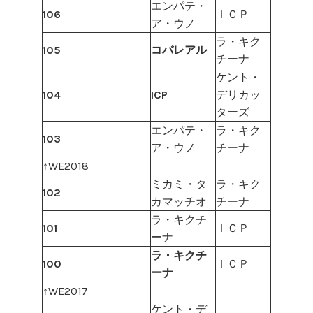
エンパテ・
106
ＩＣＰ
ア・ウノ
ラ・キク
105
コバレアル
チーナ
ケント・
104
ICP
デリカッ
ターズ
エンパテ・
ラ・キク
103
ア・ウノ
チーナ
↑WE2018
ミカミ・タ
ラ・キク
102
カマッチオ
チーナ
ラ・キクチ
101
ＩＣＰ
ーナ
ラ・キクチ
100
ＩＣＰ
ーナ
↑WE2017
ケント・デ