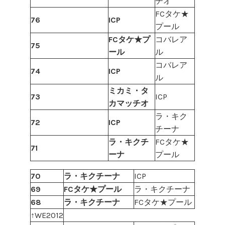
チオ
FCタケ★
76
ICP
プール
FCタケ★プ
コバレア
75
ール
ル
コバレア
74
ICP
ル
ミカミ・タ
73
ICP
カマッチオ
ラ・キク
72
ICP
チーナ
ラ・キクチ
FCタケ★
71
ーナ
プール
70
ラ・キクチーナ
ICP
69
FCタケ★プール
ラ・キクチーナ
68
ラ・キクチーナ
FCタケ★プール
↑WE2012