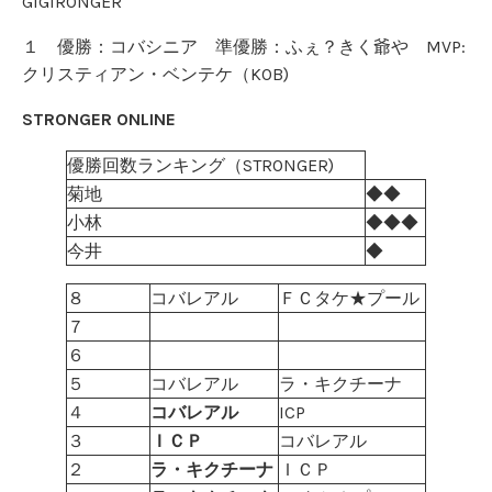
GIGIRONGER
１ 優勝：コバシニア 準優勝：ふぇ？きく爺や MVP:
クリスティアン・ベンテケ（KOB)
STRONGER ONLINE
優勝回数ランキング（STRONGER)
菊地
◆◆
小林
◆◆◆
今井
◆
８
コバレアル
ＦＣタケ★プール
７
６
５
コバレアル
ラ・キクチーナ
４
コバレアル
ICP
３
ＩＣＰ
コバレアル
２
ラ・キクチーナ
ＩＣＰ