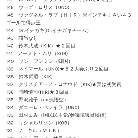
146 ウーゴ・ロリス（UNO)
145 ヴァグネル・ラブ（ＨＩＲ）※インチキくさい４３
ゴールで得点王
144 Dr.イチガキ(Dr.イチガキチーム）
143 該当なし
142 鈴木武蔵（KIK）★２回目
141 アーメド・ムサ（KOB)
140 ソン・フンミン（韓国）
139 ネイマール（UNO)★５２大会ぶり２回目
138 鈴木武蔵（KIK)
137 クリスチアーノ・ロナウド（KIK)★実は初受賞
136 岡崎慎司(HIR)★３回目
135 野沢雅子（ex.孫悟空）
134 ダニーロ・ペレイラ（UNO)
133 田村まみ（国民民主党/参議院議員候補）
132 リシャルリソン（KOB）
131 フェキル（ＭＩＫ）