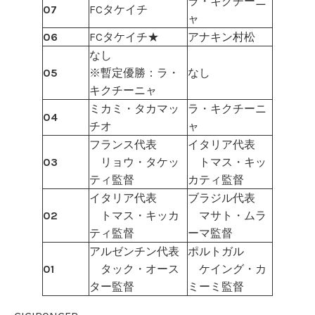
ラ・キクチーニ
07
FCタケイチ
ャ
06
FCタケイチ★
アナキン村松
なし
05
※暫定優勝：ラ・
なし
キクチーニャ
ミカミ・タカマッ
ラ・キクチーニ
04
チオ
ャ
フランス代表
イタリア代表
03
リョウ・タケッ
トマス・キッ
ティ監督
カティ監督
イタリア代表
ブラジル代表
02
トマス・キッカ
マサト・ムラ
ティ監督
ーマ監督
アルゼンチン代表
ポルトガル
01
タック・オース
ケイング・カ
ター監督
ミーミ監督