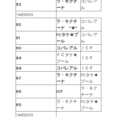
ラ・キクチ
コバレア
93
ーナ
ル
↑WE2014
ラ・キクチ
コバレア
92
ーナ ”★”
ル
FCタケ★プ
コバレア
91
ール
ル
90
コバレアル
ＩＣＰ
ＦＣタケ★
89
ＩＣＰ
プール
88
コバレアル
ＩＣＰ
ラ・キクチ
FCタケ★
87
ーナ
プール
ラ・キク
86
ICP
チーナ
ラ・キクチ
FCタケ★
85
ーナ
プール
↑WE2013