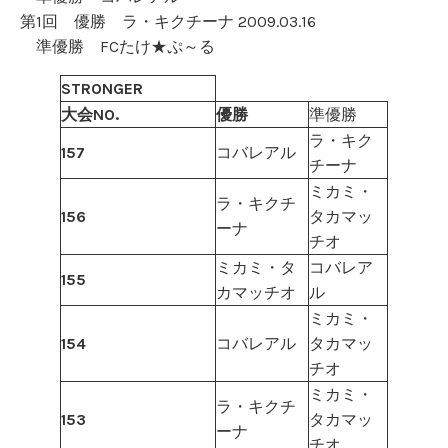
第1回 優勝 ラ・キクチーナ 2009.03.16
準優勝 FCたけ★ぷ～る
STRONGER
大会NO.
優勝
準優勝
ラ・キク
157
コバレアル
チーナ
ミカミ・
ラ・キクチ
156
タカマッ
ーナ
チオ
ミカミ・タ
コバレア
155
カマッチオ
ル
ミカミ・
154
コバレアル
タカマッ
チオ
ミカミ・
ラ・キクチ
153
タカマッ
ーナ
チオ