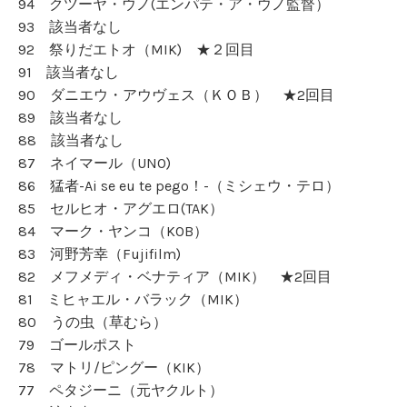
94 クツーヤ・ウノ(エンパテ・ア・ウノ監督）
93 該当者なし
92 祭りだエトオ（MIK) ★２回目
91 該当者なし
90 ダニエウ・アウヴェス（ＫＯＢ） ★2回目
89 該当者なし
88 該当者なし
87 ネイマール（UNO)
86 猛者-Ai se eu te pego！-（ミシェウ・テロ）
85 セルヒオ・アグエロ(TAK）
84 マーク・ヤンコ（KOB）
83 河野芳幸（Fujifilm)
82 メフメディ・ベナティア（MIK） ★2回目
81 ミヒャエル・バラック（MIK）
80 うの虫（草むら）
79 ゴールポスト
78 マトリ/ピングー（KIK）
77 ペタジーニ（元ヤクルト）