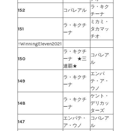
ラ・キク
152
コバレアル
チーナ
ミカミ・
ラ・キクチ
151
タカマッ
ーナ
チオ
↑WinningEleven2021
ラ・キクチ
コバレア
150
ーナ ★三
ル
連覇★
エンパ
ラ・キクチ
149
テ・ア・
ーナ
ウノ
ケント・
ラ・キクチ
148
デリカッ
ーナ
ターズ
エンパテ・
コバレア
147
ア・ウノ
ル