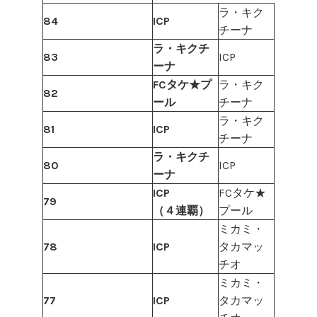
ラ・キク
84
ICP
チーナ
ラ・キクチ
83
ICP
ーナ
FCタケ★プ
ラ・キク
82
ール
チーナ
ラ・キク
81
ICP
チーナ
ラ・キクチ
80
ICP
ーナ
ICP
FCタケ★
79
（４連覇）
プール
ミカミ・
78
ICP
タカマッ
チオ
ミカミ・
77
ICP
タカマッ