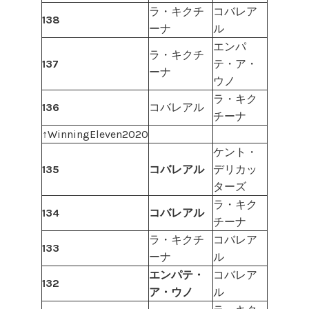
ラ・キクチ
コバレア
138
ーナ
ル
エンパ
ラ・キクチ
137
テ・ア・
ーナ
ウノ
ラ・キク
136
コバレアル
チーナ
↑WinningEleven2020
ケント・
135
コバレアル
デリカッ
ターズ
ラ・キク
134
コバレアル
チーナ
ラ・キクチ
コバレア
133
ーナ
ル
エンパテ・
コバレア
132
ア・ウノ
ル