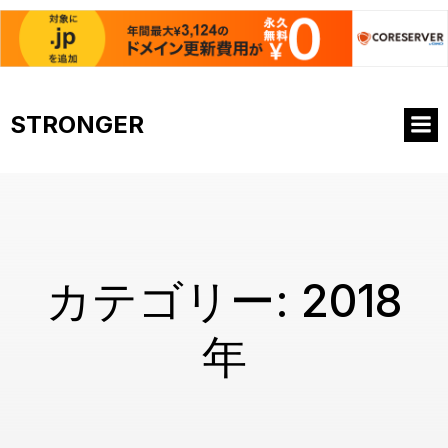
コ
ン
STRONGER
テ
ン
ツ
へ
ス
キ
ッ
プ
カテゴリー:
2018
年