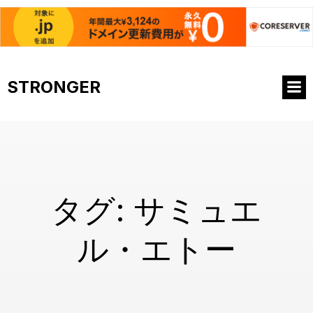
コ
ン
STRONGER
テ
ン
ツ
へ
ス
キ
ッ
プ
タグ:
サミュエ
ル・エトー