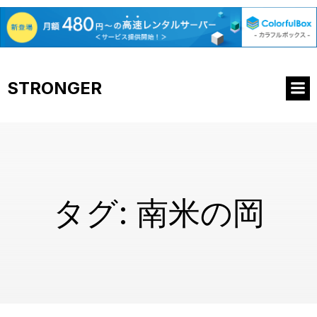
コ
ン
STRONGER
テ
ン
ツ
へ
ス
キ
ッ
プ
タグ:
南米の岡