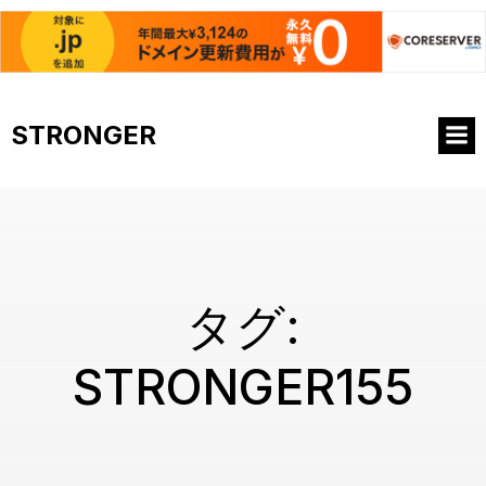
コ
ン
STRONGER
テ
ン
ツ
へ
ス
キ
ッ
プ
タグ:
STRONGER155