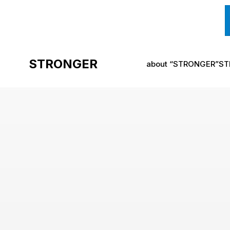
コ
ン
STRONGER
about “STRONGER”
S
テ
ン
ツ
へ
ス
キ
ッ
プ