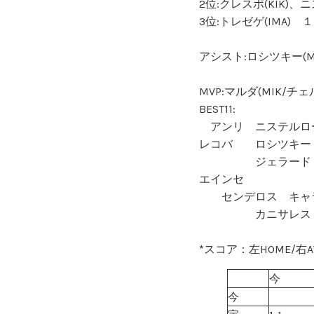
2位:クレスポ(KIK)、
3位:トレゼゲ(IMA) 
アシスト:ロシツキー(M
MVP:マルダ(MIK/チェ
BEST11:
アンリ ニステルロ
レコバ ロシツキ
ジェラード
エインセ 
センデロス キャ
カニサレス
*スコア：左HOME/右A
今
今