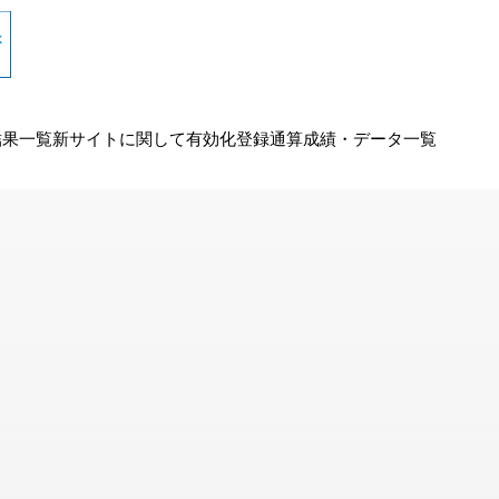
結果一覧
新サイトに関して
有効化
登録
通算成績・データ一覧