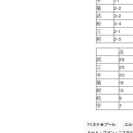
宇
1-1
菊
2-2
武
3-2
松
3-4
三
2-1
村
2-5
点
武
29
三
25
今
20
菊
19
村
13
松
9
宇
7
FCタケ★プール
エル
ルート・ファン・ニステ