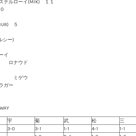
ニステルローイ(MIK) １１
１０
UR) ５
ルシー)
ーイ
ー ロナウド
ミゲウ
ラガー
WAY
宇
菊
武
松
三
3-0
3-1
1-1
4-1
1-1