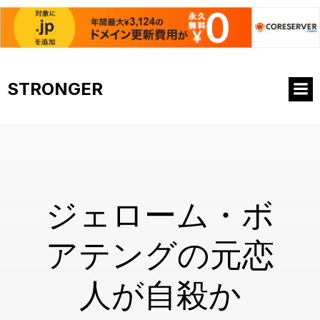
コ
ン
STRONGER
テ
ン
ツ
へ
ス
キ
ッ
プ
ジェローム・ボ
アテングの元恋
人が自殺か