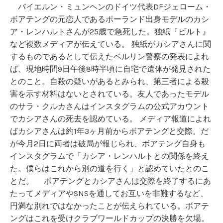
バイエルン・ミュンヘンのドイツ代表DFジェローム・
ボアテングの元恋人であるポーランド出身モデルのカシ
ア・レンハルトさんが25歳で急死した。独紙『ビルト』
など複数メディアが伝えている。 独紙がカシアさんに関
するものであるとして伝えたベルリン警察の発表によれ
ば、現地時間9日午後8時半頃に自宅で遺体が発見された
とのこと。自殺の疑いがあるとみられ、第三者による殺
害を示す材料はないとされている。友人であったモデル
のサラ・クルカさんはインスタグラムの公式アカウント
でカシアさんの死去を認めている。 メディア報道によれ
ばカシアさんは約1年3ヶ月前からボアテングと交際。だ
が今月2日に両者は破局が報じられ、ボアテング自身も
インスタグラムで「カシア・レンハルトとの関係を終え
た。僕らはこれから別の道を行く」と認めていたとのこ
とだ。 ボアテングとカシアさんは交際を終了するにあ
たってメディアやSNSを通してお互いを非難するなど、
円満な別れではなかったことが伝えられている。ボアテ
ングはこれを受けクラブワールドカップの決勝を欠場。