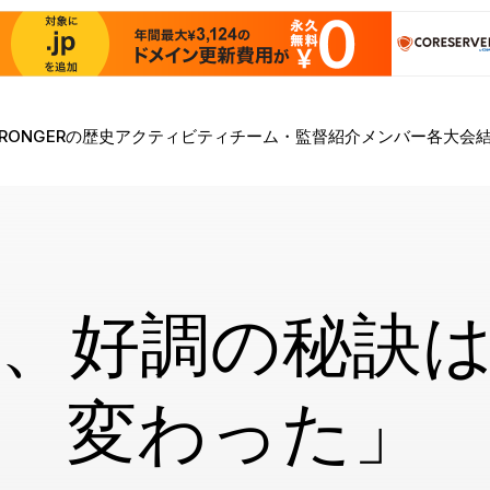
TRONGERの歴史
アクティビティ
チーム・監督紹介
メンバー
各大会
、好調の秘訣
変わった」