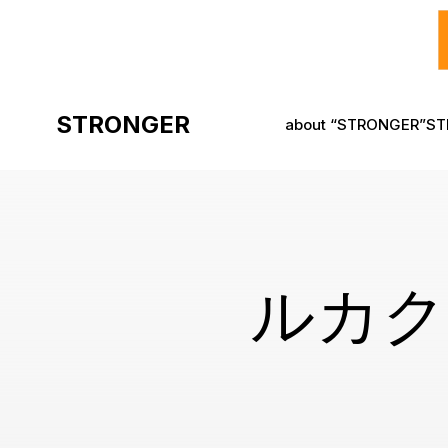
コ
ン
STRONGER
about “STRONGER”
S
テ
ン
ツ
へ
ス
キ
ッ
プ
ルカク